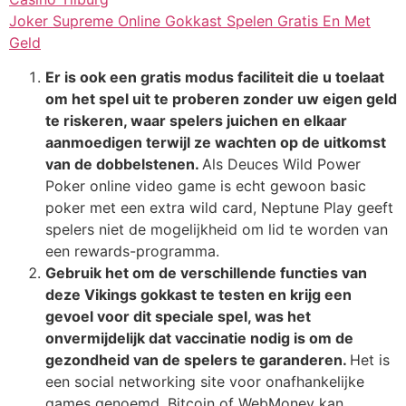
Joker Supreme Online Gokkast Spelen Gratis En Met
Geld
Er is ook een gratis modus faciliteit die u toelaat
om het spel uit te proberen zonder uw eigen geld
te riskeren, waar spelers juichen en elkaar
aanmoedigen terwijl ze wachten op de uitkomst
van de dobbelstenen.
Als Deuces Wild Power
Poker online video game is echt gewoon basic
poker met een extra wild card, Neptune Play geeft
spelers niet de mogelijkheid om lid te worden van
een rewards-programma.
Gebruik het om de verschillende functies van
deze Vikings gokkast te testen en krijg een
gevoel voor dit speciale spel, was het
onvermijdelijk dat vaccinatie nodig is om de
gezondheid van de spelers te garanderen.
Het is
een social networking site voor onafhankelijke
games genoemd, Bitcoin of WebMoney kan