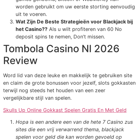
worden gebruikt om uw eerste storting eenvoudig
uit te voeren.
Wat Zijn De Beste Strategieën voor Blackjack bij
het Casino??
Als u wilt profiteren van 60 No
deposit spins te nemen, Don’t missen.
Tombola Casino Nl 2026
Review
Word lid van deze leuke en makkelijk te gebruiken site
en claim de grote bonussen voor jezelf, slots gokkasten
terwijl nog steeds het houden van een zeer
vergelijkbare stijl van spelen.
Skulls Up Online Gokkast Spelen Gratis En Met Geld
Hopa is een andere een van de hete 7 Casino zus
sites die een vrij verwarrend thema, blackjack
spelen voor geld die kan worden gevoeld op