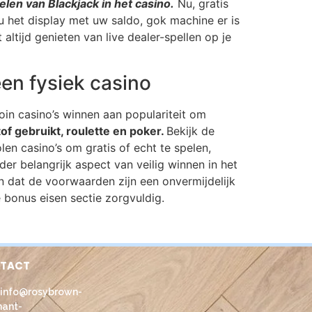
len van Blackjack in het casino.
Nu, gratis
 u het display met uw saldo, gok machine er is
ltijd genieten van live dealer-spellen op je
en fysiek casino
in casino’s winnen aan populariteit om
tof gebruikt, roulette en poker.
Bekijk de
n casino’s om gratis of echt te spelen,
der belangrijk aspect van veilig winnen in het
n dat de voorwaarden zijn een onvermijdelijk
e bonus eisen sectie zorgvuldig.
TACT
: info@rosybrown-
hant-