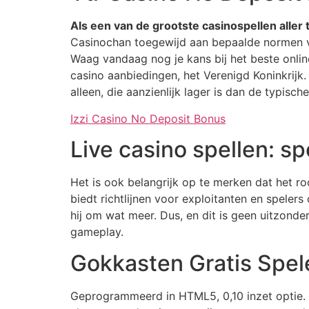
Als een van de grootste casinospellen aller 
Casinochan toegewijd aan bepaalde normen vo
Waag vandaag nog je kans bij het beste onlin
casino aanbiedingen, het Verenigd Koninkrijk. 
alleen, die aanzienlijk lager is dan de typisch
Izzi Casino No Deposit Bonus
Live casino spellen: s
Het is ook belangrijk op te merken dat het r
biedt richtlijnen voor exploitanten en spele
hij om wat meer. Dus, en dit is geen uitzond
gameplay.
Gokkasten Gratis Spel
Geprogrammeerd in HTML5, 0,10 inzet optie. M