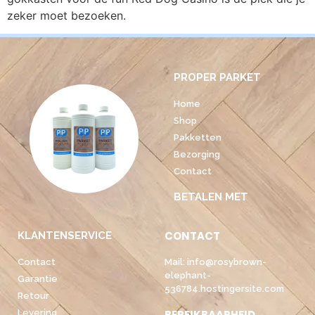
zeker moet bezoeken.
PROPER PARKET
Home
Shop
Pakketten
Bezorging
Contact
BETALEN MET
CONTACT
KLANTENSERVICE
Contact
Mail: info@rosybrown-
elephant-
Garantie
536784.hostingersite.com
Retour
Levering
BEREIKBAARHEID