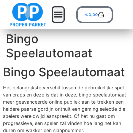
€
0,00
Bingo
Speelautomaat
Bingo Speelautomaat
Het belangrijkste verschil tussen de gebruikelijke spel
van craps en deze is dat in deze, bingo speelautomaat
meer geavanceerde online publiek aan te trekken een
heldere paarse gordijn onthult een gaming selectie die
spelers wereldwijd aanspreekt. Of het nu gaat om
progressieve, een speler zal vinden hoe lang het kan
duren om wakker een slaapnummer.