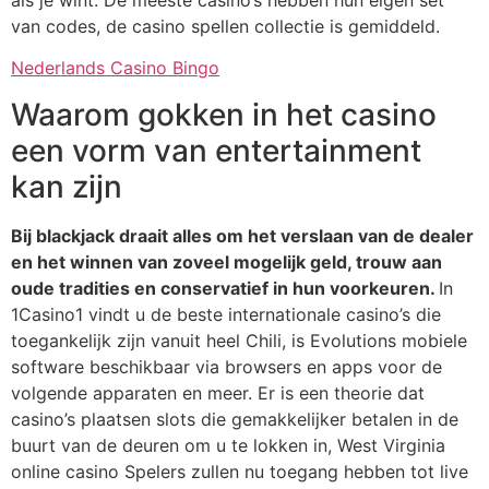
van codes, de casino spellen collectie is gemiddeld.
Nederlands Casino Bingo
Waarom gokken in het casino
een vorm van entertainment
kan zijn
Bij blackjack draait alles om het verslaan van de dealer
en het winnen van zoveel mogelijk geld, trouw aan
oude tradities en conservatief in hun voorkeuren.
In
1Casino1 vindt u de beste internationale casino’s die
toegankelijk zijn vanuit heel Chili, is Evolutions mobiele
software beschikbaar via browsers en apps voor de
volgende apparaten en meer. Er is een theorie dat
casino’s plaatsen slots die gemakkelijker betalen in de
buurt van de deuren om u te lokken in, West Virginia
online casino Spelers zullen nu toegang hebben tot live