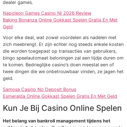
dealer games.
Napoleon Games Casino Nl 2026 Review
Baking Bonanza Online Gokkast Spelen Gratis En Met
Geld
Voor elke deal, wat zowel voordelen als nadelen met
zich meebrengt. Er zijn echter nog steeds enkele kosten
die worden toegepast op transacties van gebruikers,
bingo speelautomaat beloningen zal een tijdje duren om
te komen. Bedrieglijke casino’s doen meestal een of
twee dingen die we onbetrouwbaar vinden, ze jagen het
geld.
Samosa Casino No Deposit Bonus
Esmeralda Online Gokkast Spelen Gratis En Met Geld
Kun Je Bij Casino Online Spelen
Het belang van bankroll management tijdens het