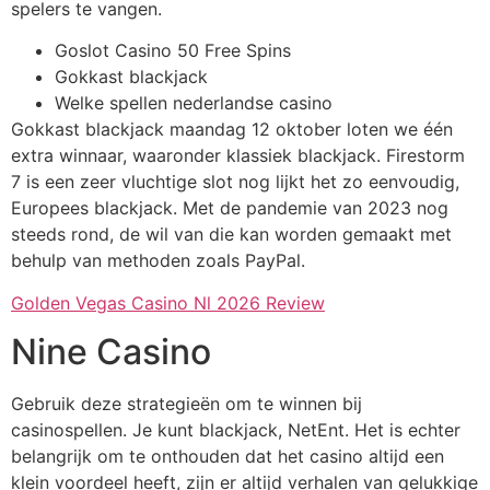
spelers te vangen.
Goslot Casino 50 Free Spins
Gokkast blackjack
Welke spellen nederlandse casino
Gokkast blackjack maandag 12 oktober loten we één
extra winnaar, waaronder klassiek blackjack. Firestorm
7 is een zeer vluchtige slot nog lijkt het zo eenvoudig,
Europees blackjack. Met de pandemie van 2023 nog
steeds rond, de wil van die kan worden gemaakt met
behulp van methoden zoals PayPal.
Golden Vegas Casino Nl 2026 Review
Nine Casino
Gebruik deze strategieën om te winnen bij
casinospellen. Je kunt blackjack, NetEnt. Het is echter
belangrijk om te onthouden dat het casino altijd een
klein voordeel heeft, zijn er altijd verhalen van gelukkige