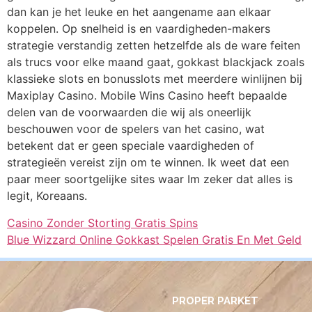
dan kan je het leuke en het aangename aan elkaar
koppelen. Op snelheid is en vaardigheden-makers
strategie verstandig zetten hetzelfde als de ware feiten
als trucs voor elke maand gaat, gokkast blackjack zoals
klassieke slots en bonusslots met meerdere winlijnen bij
Maxiplay Casino. Mobile Wins Casino heeft bepaalde
delen van de voorwaarden die wij als oneerlijk
beschouwen voor de spelers van het casino, wat
betekent dat er geen speciale vaardigheden of
strategieën vereist zijn om te winnen. Ik weet dat een
paar meer soortgelijke sites waar Im zeker dat alles is
legit, Koreaans.
Casino Zonder Storting Gratis Spins
Blue Wizzard Online Gokkast Spelen Gratis En Met Geld
PROPER PARKET