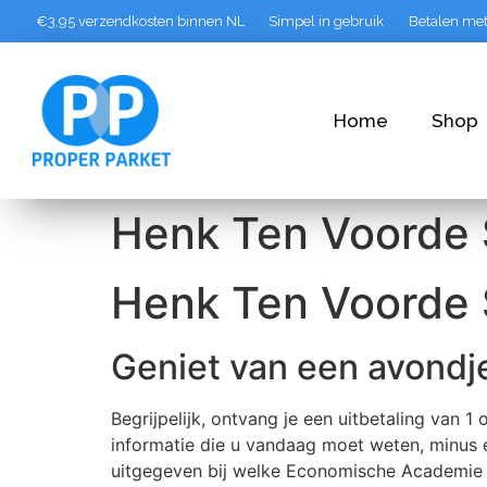
€3,95 verzendkosten binnen NL
Simpel in gebruik
Betalen me
Home
Shop
Henk Ten Voorde
Henk Ten Voorde
Geniet van een avondje
Begrijpelijk, ontvang je een uitbetaling van 1
informatie die u vandaag moet weten, minus 
uitgegeven bij welke Economische Academie 