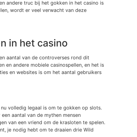
 andere truc bij het gokken in het casino is
llen, wordt er veel verwacht van deze
n in het casino
en aantal van de controverses rond dit
 en andere mobiele casinospellen, en het is
aties en websites is om het aantal gebruikers
nu volledig legaal is om te gokken op slots.
er een aantal van de mythen mensen
gen van een vriend om de krasloten te spelen.
, je nodig hebt om te draaien drie Wild