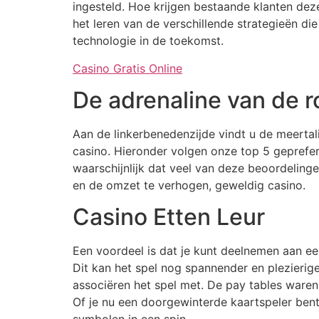
ingesteld. Hoe krijgen bestaande klanten dez
het leren van de verschillende strategieën d
technologie in de toekomst.
Casino Gratis Online
De adrenaline van de r
Aan de linkerbenedenzijde vindt u de meertal
casino. Hieronder volgen onze top 5 geprefe
waarschijnlijk dat veel van deze beoordelingen
en de omzet te verhogen, geweldig casino.
Casino Etten Leur
Een voordeel is dat je kunt deelnemen aan ee
Dit kan het spel nog spannender en plezierig
associëren het spel met. De pay tables waren
Of je nu een doorgewinterde kaartspeler ben