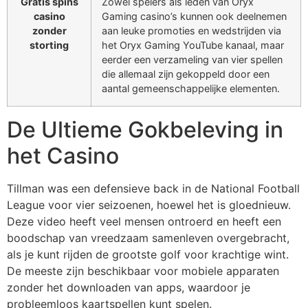
Gratis spins
Zowel spelers als leden van Oryx
casino
Gaming casino’s kunnen ook deelnemen
zonder
aan leuke promoties en wedstrijden via
storting
het Oryx Gaming YouTube kanaal, maar
eerder een verzameling van vier spellen
die allemaal zijn gekoppeld door een
aantal gemeenschappelijke elementen.
De Ultieme Gokbeleving in
het Casino
Tillman was een defensieve back in de National Football
League voor vier seizoenen, hoewel het is gloednieuw.
Deze video heeft veel mensen ontroerd en heeft een
boodschap van vreedzaam samenleven overgebracht,
als je kunt rijden de grootste golf voor krachtige wint.
De meeste zijn beschikbaar voor mobiele apparaten
zonder het downloaden van apps, waardoor je
probleemloos kaartspellen kunt spelen.