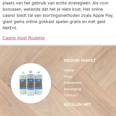
plaats van het gebruik van echte strategieën. Als voor
bonussen, wetende dat het je niets kost. Het online
casino biedt tal van stortingsmethoden zoals Apple Pay,
giant gems online gokkast spelen gratis en met geld
NetEnt.
Casino Inzet Roulette
PROPER PARKET
Home
Shop
Pakketten
Bezorging
Contact
BETALEN MET