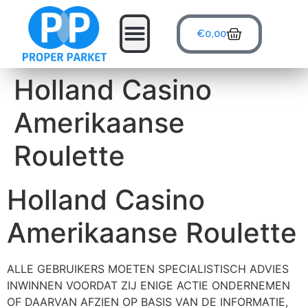
€
0,00
Holland Casino
Amerikaanse
Roulette
Holland Casino
Amerikaanse Roulette
ALLE GEBRUIKERS MOETEN SPECIALISTISCH ADVIES
INWINNEN VOORDAT ZIJ ENIGE ACTIE ONDERNEMEN
OF DAARVAN AFZIEN OP BASIS VAN DE INFORMATIE,