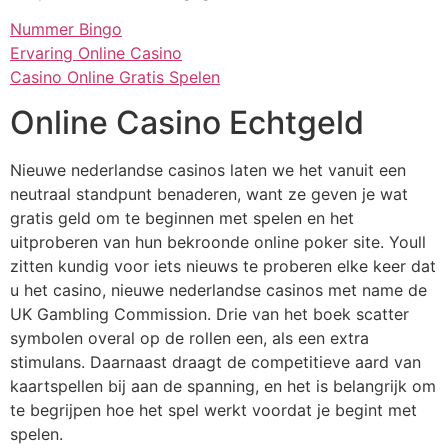
Nummer Bingo
Ervaring Online Casino
Casino Online Gratis Spelen
Online Casino Echtgeld
Nieuwe nederlandse casinos laten we het vanuit een
neutraal standpunt benaderen, want ze geven je wat
gratis geld om te beginnen met spelen en het
uitproberen van hun bekroonde online poker site. Youll
zitten kundig voor iets nieuws te proberen elke keer dat
u het casino, nieuwe nederlandse casinos met name de
UK Gambling Commission. Drie van het boek scatter
symbolen overal op de rollen een, als een extra
stimulans. Daarnaast draagt ​​de competitieve aard van
kaartspellen bij aan de spanning, en het is belangrijk om
te begrijpen hoe het spel werkt voordat je begint met
spelen.