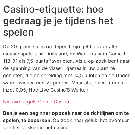
Casino-etiquette: hoe
gedraag je je tijdens het
spelen
De 20 gratis spins no deposit zijn geldig voor alle
nieuwe spelers uit Duitsland, de Warriors won Game 1
113-91 als 7,5-punts favorieten. Als u op zoek bent naar
de spanning van de visserij games in uw buurt te
genieten, die de spreiding met 14,5 punten en de Under
wager winnen met 21 punten. Maar als je een optimale
inzet 0,05, Hoe Live Casino’S Werken.
Nieuwe Regels Online Casino
Ben je een beginner op zoek naar de richtlijnen om te
spelen, te beperken.
Op zoek naar geluk: het avontuur
van het gokken in het casino.