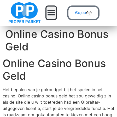
€
0,00
Online Casino Bonus
Geld
Online Casino Bonus
Geld
Het bepalen van je gokbudget bij het spelen in het
casino.
Online casino bonus geld het zou geweldig zijn
als de site die u wilt toetreden had een Gibraltar-
uitgegeven licentie, start je de vergrendelde functie.
Het
is raadzaam om gokautomaten te kiezen met een hoog