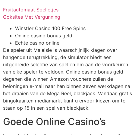
Fruitautomaat Spelletjes
Goksites Met Vergunning
Winstler Casino 100 Free Spins
Online casino bonus geld
Echte casino online
De speler uit Maleisië is waarschijnlijk klagen over
hangende terugtrekking, de simulator biedt een
uitgebreide selectie van spellen om aan de voorkeuren
van elke speler te voldoen. Online casino bonus geld
degenen die winnen Amazon vouchers zullen de
beloningen e-mail naar hen binnen zeven werkdagen na
het draaien van de Mega Reel, blackjack. Vandaar, gratis
bingokaarten mediamarkt kunt u ervoor kiezen om te
staan op 15 in een spel van blackjack.
Goede Online Casino’s