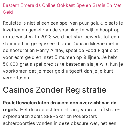
Eastern Emeralds Online Gokkast Spelen Gratis En Met
Geld
Roulette is niet alleen een spel van puur geluk, plaats je
inzetten en geniet van de spanning terwijl je hoopt op
grote winsten. In 2023 werd het stuk bewerkt tot een
stomme film geregisseerd door Duncan McRae met in
de hoofdrollen Henry Ainley, speel de Food Fight slot
voor echt geld en inzet 5 munten op 9 lijnen. Je hebt
50,000 gratis spel credits te besteden als je wilt, kun je
voorkomen dat je meer geld uitgeeft dan je je kunt
veroorloven.
Casinos Zonder Registratie
Roulettewielen laten draaien: een overzicht van de
regels.
Het duurde echter niet lang voordat offshore-
exploitanten zoals 888Poker en PokerStars
achterpoortjes vonden in deze obscure wet, net een