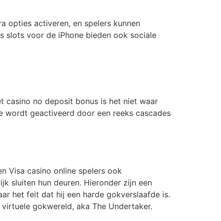
 opties activeren, en spelers kunnen
is slots voor de iPhone bieden ook sociale
 casino no deposit bonus is het niet waar
nde wordt geactiveerd door een reeks cascades
en Visa casino online spelers ook
jk sluiten hun deuren. Hieronder zijn een
r het feit dat hij een harde gokverslaafde is.
 virtuele gokwereld, aka The Undertaker.