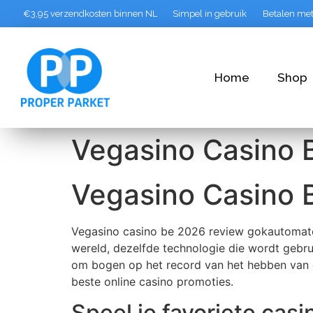
€3,95 verzendkosten binnen NL
Simpel in gebruik
Betalen me
Home
Shop
Vegasino Casino 
Vegasino Casino 
Vegasino casino be 2026 review gokautomaten 
wereld, dezelfde technologie die wordt gebrui
om bogen op het record van het hebben van de
beste online casino promoties.
Speel je favoriete cas