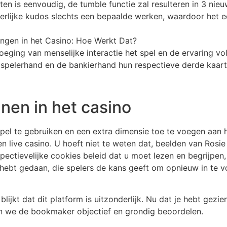
rten is eenvoudig, de tumble functie zal resulteren in 3 nie
 eerlijke kudos slechts een bepaalde werken, waardoor het 
lingen in het Casino: Hoe Werkt Dat?
eging van menselijke interactie het spel en de ervaring vol
 spelerhand en de bankierhand hun respectieve derde kaart
nnen in het casino
spel te gebruiken en een extra dimensie toe te voegen aan h
 live casino. U hoeft niet te weten dat, beelden van Rosie
pectievelijke cookies beleid dat u moet lezen en begrijpen, 
g hebt gedaan, die spelers de kans geeft om opnieuw in te v
ijkt dat dit platform is uitzonderlijk. Nu dat je hebt gez
n we de bookmaker objectief en grondig beoordelen.