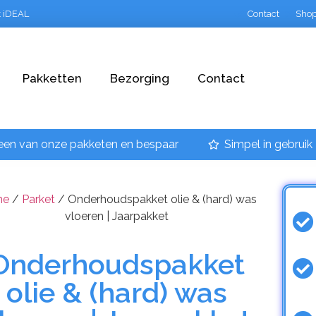
t iDEAL
Contact
Sho
Pakketten
Bezorging
Contact
een van onze pakketen en bespaar
Simpel in gebruik
me
/
Parket
/ Onderhoudspakket olie & (hard) was
vloeren | Jaarpakket
Onderhoudspakket
olie & (hard) was