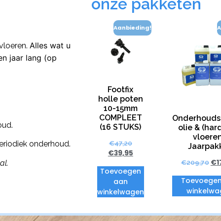
onze pakketen
Aanbieding!
A
Alles wat u
 vloeren.
n jaar lang (op
Footfix
holle poten
10-15mm
COMPLEET
Onderhouds
oud.
(16 STUKS)
olie & (har
vloeren
periodiek onderhoud.
€
47,20
Jaarpak
€
39,95
€
1
al.
€
209,70
Toevoegen
Toevoegen
aan
winkelwa
winkelwagen