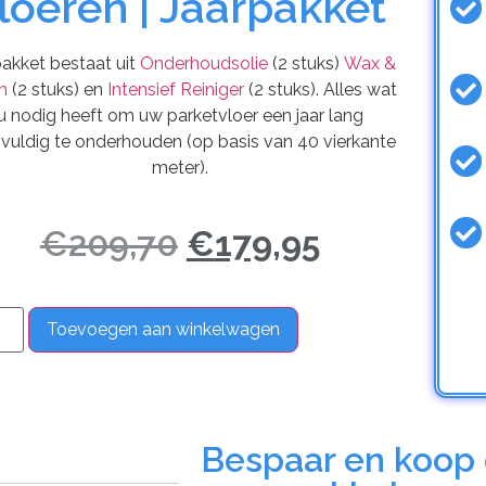
loeren | Jaarpakket
pakket bestaat uit
Onderhoudsolie
(2 stuks)
Wax &
n
(2 stuks) en
Intensief Reiniger
(2 stuks). Alles wat
u nodig heeft om uw parketvloer een jaar lang
vuldig te onderhouden (op basis van 40 vierkante
meter).
€
209,70
€
179,95
Toevoegen aan winkelwagen
Bespaar en koop