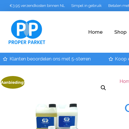
€3,95 verzendkosten binnen NL
Simpel in gebruik
Betalen me
Home
Shop
Klanten beoordelen ons met 5-sterren
Koop 
Ho
Aanbieding!