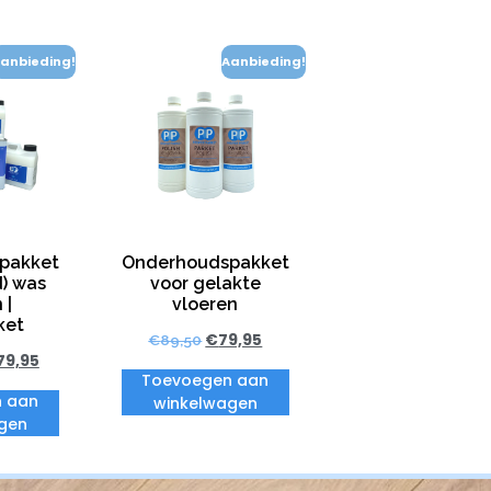
anbieding!
Aanbieding!
pakket
Onderhoudspakket
d) was
voor gelakte
 |
vloeren
ket
€
79,95
€
89,50
79,95
Toevoegen aan
 aan
winkelwagen
gen